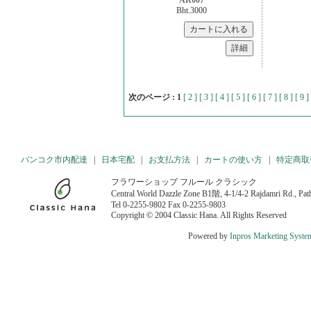
AR007
Bht.3000
次のページ :
1
[ 2 ]
[ 3 ]
[ 4 ]
[ 5 ]
[ 6 ]
[ 7 ]
[ 8 ]
[ 9 ]
バンコク市内配達
|
日本宅配
|
お支払方法
|
カートの使い方
|
特定商取
フラワーショップ フルール クラシック
Central World Dazzle Zone B1階, 4-1/4-2 Rajdamri Rd., P
Tel 0-2255-9802 Fax 0-2255-9803
Copyright © 2004 Classic Hana. All Rights Reserved
Powered by
Inpros Marketing Syste