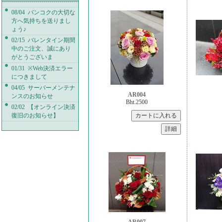
08/04 バンコクの大切な
方へ気持ちを送りまし
ょう♪
02/15 バレンタイン期間
中のご注文、誠にあり
がとうございま
01/31 ※Web決済エラー
につきまして
04/05 サーバーメンテナ
AR004
ンスのお知らせ
Bht.2500
02/02 【オンライン決済
復旧のお知らせ】