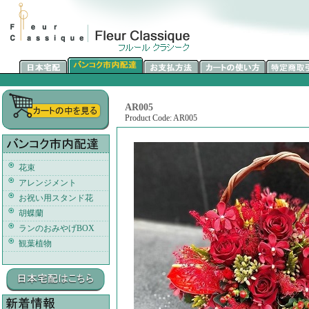
AR005
Product Code: AR005
花束
アレンジメント
お祝い用スタンド花
胡蝶蘭
ランのおみやげBOX
観葉植物