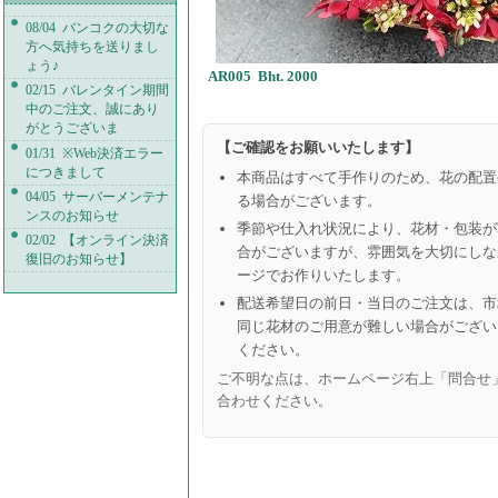
08/04 バンコクの大切な
方へ気持ちを送りまし
ょう♪
AR005 Bht. 2000
02/15 バレンタイン期間
中のご注文、誠にあり
がとうございま
【ご確認をお願いいたします】
01/31 ※Web決済エラー
につきまして
本商品はすべて手作りのため、花の配置
04/05 サーバーメンテナ
る場合がございます。
ンスのお知らせ
季節や仕入れ状況により、花材・包装が
02/02 【オンライン決済
合がございますが、雰囲気を大切にしな
復旧のお知らせ】
ージでお作りいたします。
配送希望日の前日・当日のご注文は、市
同じ花材のご用意が難しい場合がござい
ください。
ご不明な点は、ホームページ右上「問合せ
合わせください。