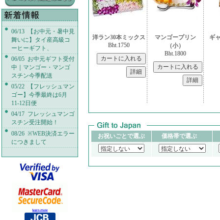
06/13 【お中元・暑中見
洋ラン30本ミックス
マンゴープリン
ギ
舞いに】タイ産高級コ
Bht.1750
（小）
ーヒーギフト、
Bht.1800
06/05 お中元ギフト受付
中｜マンゴー・マンゴ
スチン今季配送
05/22 【フレッシュマン
ゴー】今季最終は6月
11-12日便
04/17 フレッシュマンゴ
スチン受注開始！
08/26 ※WEB決済エラー
お祝いごとで選ぶ
価格帯で選ぶ
につきまして