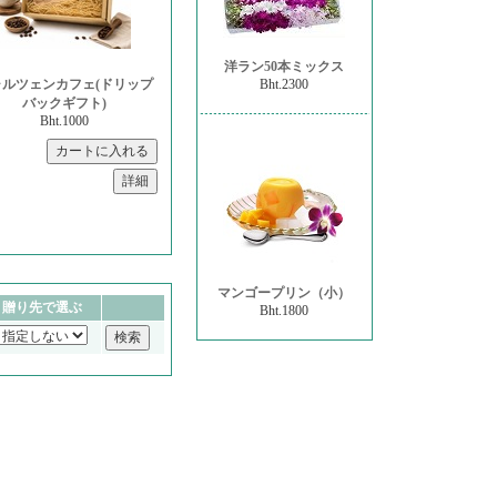
洋ラン50本ミックス
ャルツェンカフェ(ドリップ
Bht.2300
バックギフト)
Bht.1000
マンゴープリン（小）
贈り先で選ぶ
Bht.1800