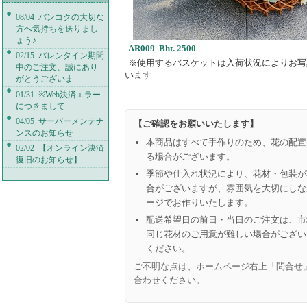
08/04 バンコクの大切な
方へ気持ちを送りまし
ょう♪
AR009 Bht. 2500
02/15 バレンタイン期間
※使用するバスケットは入荷状況によりお写
中のご注文、誠にあり
います
がとうございま
01/31 ※Web決済エラー
につきまして
04/05 サーバーメンテナ
【ご確認をお願いいたします】
ンスのお知らせ
本商品はすべて手作りのため、花の配置
02/02 【オンライン決済
る場合がございます。
復旧のお知らせ】
季節や仕入れ状況により、花材・包装が
合がございますが、雰囲気を大切にしな
ージでお作りいたします。
配送希望日の前日・当日のご注文は、市
同じ花材のご用意が難しい場合がござい
ください。
ご不明な点は、ホームページ右上「問合せ
合わせください。