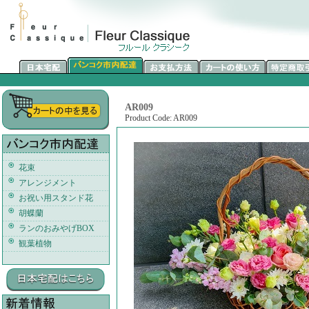
AR009
Product Code: AR009
花束
アレンジメント
お祝い用スタンド花
胡蝶蘭
ランのおみやげBOX
観葉植物