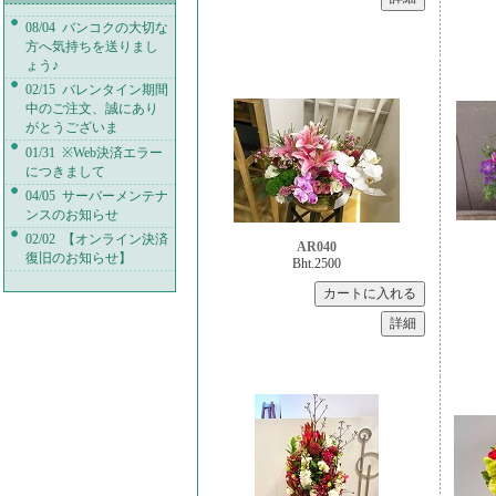
08/04 バンコクの大切な
方へ気持ちを送りまし
ょう♪
02/15 バレンタイン期間
中のご注文、誠にあり
がとうございま
01/31 ※Web決済エラー
につきまして
04/05 サーバーメンテナ
ンスのお知らせ
02/02 【オンライン決済
AR040
復旧のお知らせ】
Bht.2500