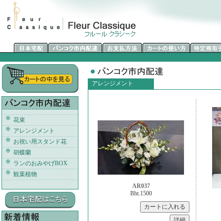
アレンジメント
花束
アレンジメント
お祝い用スタンド花
胡蝶蘭
ランのおみやげBOX
観葉植物
AR037
Bht.1500