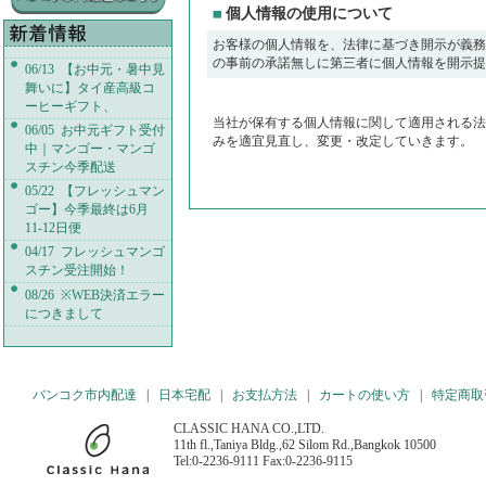
個人情報の使用について
お客様の個人情報を、法律に基づき開示が義務
の事前の承諾無しに第三者に個人情報を開示提
06/13 【お中元・暑中見
舞いに】タイ産高級コ
ーヒーギフト、
当社が保有する個人情報に関して適用される法
06/05 お中元ギフト受付
みを適宜見直し、変更・改定していきます。
中｜マンゴー・マンゴ
スチン今季配送
05/22 【フレッシュマン
ゴー】今季最終は6月
11-12日便
04/17 フレッシュマンゴ
スチン受注開始！
08/26 ※WEB決済エラー
につきまして
バンコク市内配達
|
日本宅配
|
お支払方法
|
カートの使い方
|
特定商取
CLASSIC HANA CO.,LTD.
11th fl.,Taniya Bldg.,62 Silom Rd.,Bangkok 10500
Tel:0-2236-9111 Fax:0-2236-9115