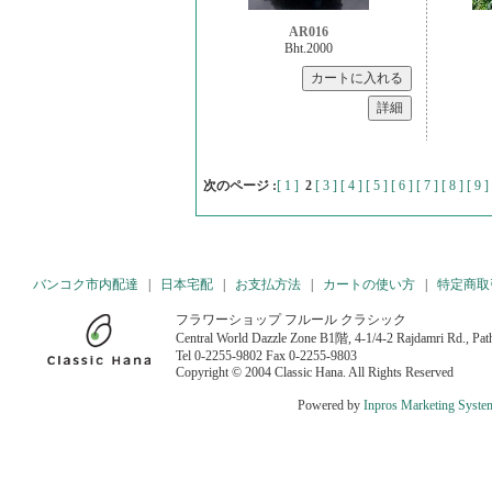
AR016
Bht.2000
次のページ :
[ 1 ]
2
[ 3 ]
[ 4 ]
[ 5 ]
[ 6 ]
[ 7 ]
[ 8 ]
[ 9 ]
バンコク市内配達
|
日本宅配
|
お支払方法
|
カートの使い方
|
特定商取
フラワーショップ フルール クラシック
Central World Dazzle Zone B1階, 4-1/4-2 Rajdamri Rd., P
Tel 0-2255-9802 Fax 0-2255-9803
Copyright © 2004 Classic Hana. All Rights Reserved
Powered by
Inpros Marketing Syste