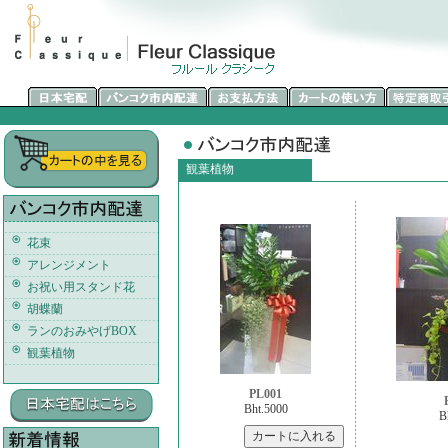
観葉植物
花束
アレンジメント
お祝い用スタンド花
胡蝶蘭
ランのおみやげBOX
観葉植物
PL001
Bht.5000
B