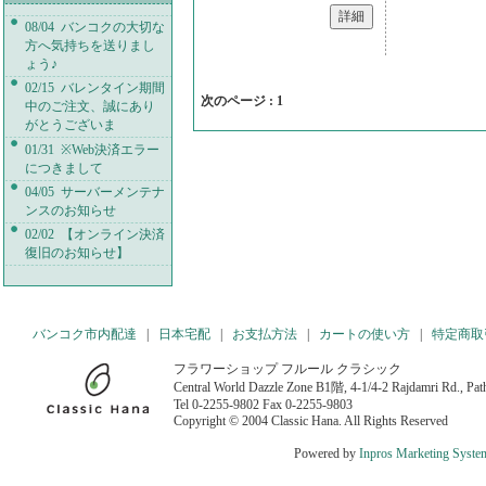
08/04 バンコクの大切な
方へ気持ちを送りまし
ょう♪
02/15 バレンタイン期間
次のページ :
1
中のご注文、誠にあり
がとうございま
01/31 ※Web決済エラー
につきまして
04/05 サーバーメンテナ
ンスのお知らせ
02/02 【オンライン決済
復旧のお知らせ】
バンコク市内配達
|
日本宅配
|
お支払方法
|
カートの使い方
|
特定商取
フラワーショップ フルール クラシック
Central World Dazzle Zone B1階, 4-1/4-2 Rajdamri Rd., P
Tel 0-2255-9802 Fax 0-2255-9803
Copyright © 2004 Classic Hana. All Rights Reserved
Powered by
Inpros Marketing Syste