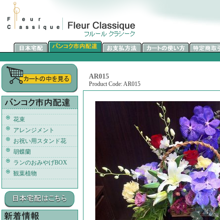
AR015
Product Code: AR015
花束
アレンジメント
お祝い用スタンド花
胡蝶蘭
ランのおみやげBOX
観葉植物