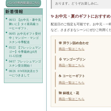
おります。どうぞお楽しみに。
✨ お中元・夏のギフトにおすすめ
06/13 【お中元・暑中見
舞いに】タイ産高級コ
配送日のご指定も可能です。お中元・一
ーヒーギフト、
など、さまざまなシーンにぜひご利用く
06/05 お中元ギフト受付
中｜マンゴー・マンゴ
スチン今季配送
🌸 洋ラン詰め合わせ
05/22 【フレッシュマン
商品一覧はこちら
ゴー】今季最終は6月
11-12日便
🥭 マンゴープリン
04/17 フレッシュマンゴ
商品一覧はこちら
スチン受注開始！
08/26 ※WEB決済エラ
ーにつきまして
☕ コーヒーギフト
商品一覧はこちら
🌺 鉢植え・花
商品一覧はこちら