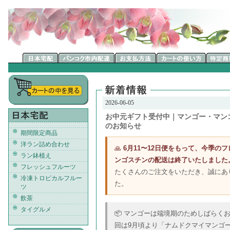
2026-06-05
お中元ギフト受付中｜マンゴー・マン
のお知らせ
期間限定商品
洋ラン詰め合わせ
🙏
6月11〜12日便をもって、今季の
ラン鉢植え
ンゴスチンの配送は終了いたしました
フレッシュフルーツ
たくさんのご注文をいただき、誠にあ
冷凍トロピカルフルー
た。
ツ
飲茶
タイグルメ
📦 マンゴーは端境期のためしばらく
回は9月頃より「ナムドクマイマンゴ