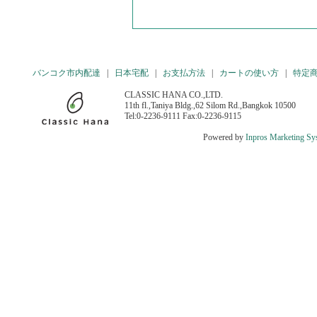
バンコク市内配達
|
日本宅配
|
お支払方法
|
カートの使い方
|
特定
CLASSIC HANA CO.,LTD.
11th fl.,Taniya Bldg.,62 Silom Rd.,Bangkok 10500
Tel:0-2236-9111 Fax:0-2236-9115
Powered by
Inpros Marketing Sy