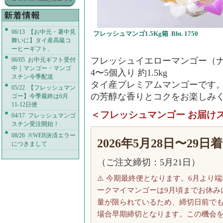
06/13 【お中元・暑中見
フレッシュマンゴ1.5Kg箱 Bht. 1750
舞いに】タイ産高級コ
ーヒーギフト、
フレッシュイエローマンゴー（
06/05 お中元ギフト受付
中｜マンゴー・マンゴ
4〜5個入り 約1.5kg
スチン今季配送
タイ産プレミアムマンゴーです
05/22 【フレッシュマン
の芳醇な香りとコクをお楽しみ
ゴー】今季最終は6月
11-12日便
＜フレッシュマンゴー お届け
04/17 フレッシュマンゴ
スチン受注開始！
08/26 ※WEB決済エラー
2026年5月28日〜29日着
につきまして
（ご注文締切：5月21日）
⚠️ 今期最終便となります。6月より
ークマイマンゴーは9月頃までお休み
量が限られているため、締切日前で
場合早期締切となります。この機会