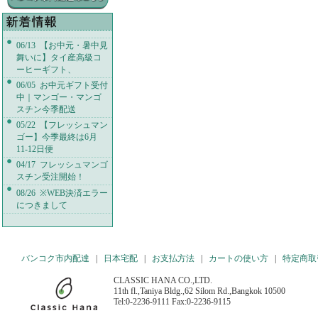
06/13 【お中元・暑中見
舞いに】タイ産高級コ
ーヒーギフト、
06/05 お中元ギフト受付
中｜マンゴー・マンゴ
スチン今季配送
05/22 【フレッシュマン
ゴー】今季最終は6月
11-12日便
04/17 フレッシュマンゴ
スチン受注開始！
08/26 ※WEB決済エラー
につきまして
バンコク市内配達
|
日本宅配
|
お支払方法
|
カートの使い方
|
特定商取
CLASSIC HANA CO.,LTD.
11th fl.,Taniya Bldg.,62 Silom Rd.,Bangkok 10500
Tel:0-2236-9111 Fax:0-2236-9115