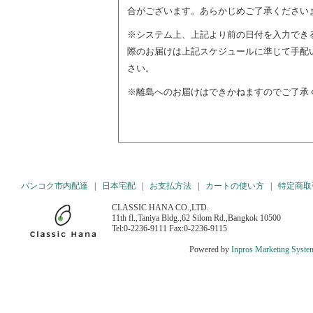
合がございます。あらかじめご了承ください
※システム上、上記より前の日付を入力でき
際のお届けは上記スケジュールに準じて手配
さい。
※離島へのお届けはできかねますのでご了承
バンコク市内配達
|
日本宅配
|
お支払方法
|
カートの使い方
|
特定商取
CLASSIC HANA CO.,LTD.
11th fl.,Taniya Bldg.,62 Silom Rd.,Bangkok 10500
Tel:0-2236-9111 Fax:0-2236-9115
Powered by
Inpros Marketing Syste