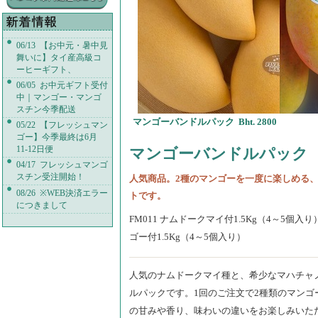
06/13 【お中元・暑中見
舞いに】タイ産高級コ
ーヒーギフト、
06/05 お中元ギフト受付
中｜マンゴー・マンゴ
スチン今季配送
マンゴーバンドルパック Bht. 2800
05/22 【フレッシュマン
ゴー】今季最終は6月
11-12日便
マンゴーバンドルパック Bh
04/17 フレッシュマンゴ
スチン受注開始！
人気商品。2種のマンゴーを一度に楽しめる
08/26 ※WEB決済エラー
トです。
につきまして
FM011 ナムドークマイ付1.5Kg（4～5個入り
ゴー付1.5Kg（4～5個入り）
人気のナムドークマイ種と、希少なマハチャ
ルパックです。1回のご注文で2種類のマンゴ
の甘みや香り、味わいの違いをお楽しみいた