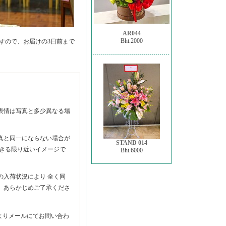
AR044
Bht.2000
すので、お届けの3日前まで
】
表情は写真と多少異なる場
真と同一にならない場合が
STAND 014
できる限り近いイメージで
Bht.6000
の入荷状況により 全く同
。あらかじめご了承くださ
よりメールにてお問い合わ