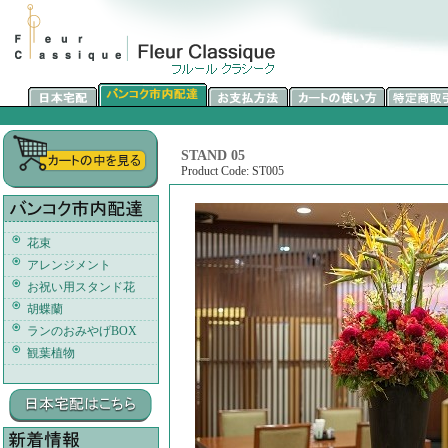
STAND 05
Product Code: ST005
花束
アレンジメント
お祝い用スタンド花
胡蝶蘭
ランのおみやげBOX
観葉植物