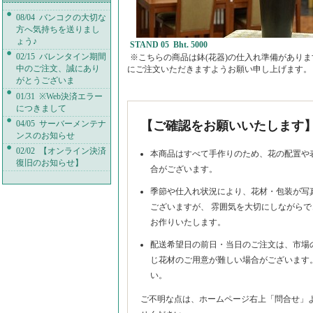
08/04 バンコクの大切な
方へ気持ちを送りまし
ょう♪
STAND 05 Bht. 5000
02/15 バレンタイン期間
※こちらの商品は鉢(花器)の仕入れ準備がありま
中のご注文、誠にあり
にご注文いただきますようお願い申し上げます。
がとうございま
01/31 ※Web決済エラー
につきまして
04/05 サーバーメンテナ
【ご確認をお願いいたします
ンスのお知らせ
02/02 【オンライン決済
本商品はすべて手作りのため、花の配置や
復旧のお知らせ】
合がございます。
季節や仕入れ状況により、花材・包装が写
ございますが、 雰囲気を大切にしながら
お作りいたします。
配送希望日の前日・当日のご注文は、市場
じ花材のご用意が難しい場合がございます
い。
ご不明な点は、ホームページ右上「問合せ」