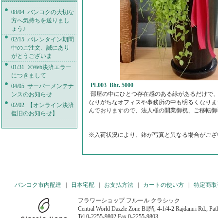
08/04 バンコクの大切な
方へ気持ちを送りまし
ょう♪
02/15 バレンタイン期間
中のご注文、誠にあり
がとうございま
01/31 ※Web決済エラー
につきまして
PL003 Bht. 5000
04/05 サーバーメンテナ
部屋の中にひとつ存在感のある緑があるだけで
ンスのお知らせ
なりがちなオフィスや事務所の中も明るくなりま
02/02 【オンライン決済
んでおりますので、法人様の開業御祝、ご移転御
復旧のお知らせ】
※入荷状況により、鉢が写真と異なる場合がござ
バンコク市内配達
|
日本宅配
|
お支払方法
|
カートの使い方
|
特定商取
フラワーショップ フルール クラシック
Central World Dazzle Zone B1階, 4-1/4-2 Rajdamri Rd., P
Tel 0-2255-9802 Fax 0-2255-9803