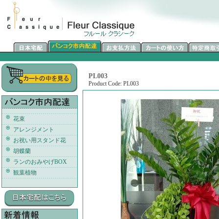
PL003
Product Code: PL003
花束
アレンジメント
お祝い用スタンド花
胡蝶蘭
ランのおみやげBOX
観葉植物