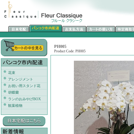
PH005
Product Code: PH005
花束
アレンジメント
お祝い用スタンド花
胡蝶蘭
ランのおみやげBOX
観葉植物