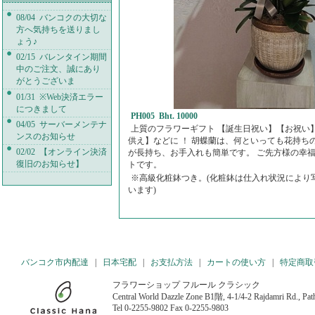
08/04 バンコクの大切な
方へ気持ちを送りまし
ょう♪
02/15 バレンタイン期間
中のご注文、誠にあり
がとうございま
01/31 ※Web決済エラー
につきまして
PH005 Bht. 10000
04/05 サーバーメンテナ
上質のフラワーギフト 【誕生日祝い】【お祝い
ンスのお知らせ
供え】などに ！ 胡蝶蘭は、何といっても花持ち
02/02 【オンライン決済
が長持ち、お手入れも簡単です。 ご先方様の幸
復旧のお知らせ】
トです。
※高級化粧鉢つき。(化粧鉢は仕入れ状況により
います)
バンコク市内配達
|
日本宅配
|
お支払方法
|
カートの使い方
|
特定商取
フラワーショップ フルール クラシック
Central World Dazzle Zone B1階, 4-1/4-2 Rajdamri Rd., P
Tel 0-2255-9802 Fax 0-2255-9803