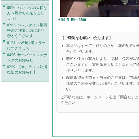
08/04 バンコクの大切な
方へ気持ちを送りまし
ょう♪
AR015 Bht. 2500
02/15 バレンタイン期間
中のご注文、誠にあり
がとうございま
【ご確認をお願いいたします】
01/31 ※Web決済エラー
本商品はすべて手作りのため、花の配置や
につきまして
合がございます。
04/05 サーバーメンテナ
季節や仕入れ状況により、花材・包装が写
ンスのお知らせ
ございますが、雰囲気を大切にしながらで
02/02 【オンライン決済
作りいたします。
復旧のお知らせ】
配送希望日の前日・当日のご注文は、市場
花材のご用意が難しい場合がございます。
い。
ご不明な点は、ホームページ右上「問合せ」よ
ください。