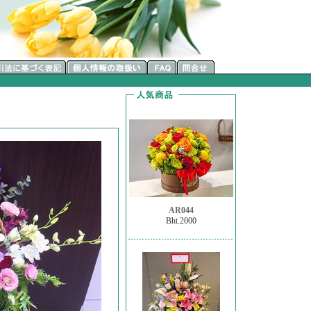
AR044
Bht.2000