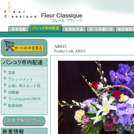
AR015
Product Code: AR015
花束
アレンジメント
お祝い用スタンド花
胡蝶蘭
ランのおみやげBOX
観葉植物