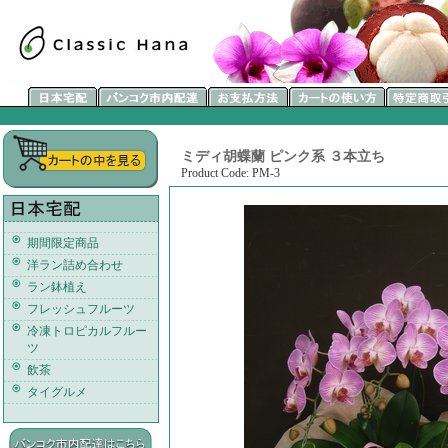
ミディ胡蝶蘭 ピンク系 ３本立ち
Product Code: PM-3
期間限定商品
洋ラン詰め合わせ
ラン鉢植え
フレッシュフルーツ
冷凍トロピカルフルー
ツ
飲茶
タイグルメ