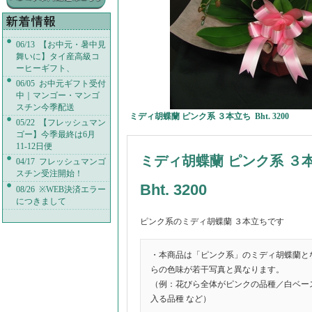
06/13 【お中元・暑中見
舞いに】タイ産高級コ
ーヒーギフト、
06/05 お中元ギフト受付
中｜マンゴー・マンゴ
スチン今季配送
ミディ胡蝶蘭 ピンク系 ３本立ち Bht. 3200
05/22 【フレッシュマン
ゴー】今季最終は6月
11-12日便
ミディ胡蝶蘭 ピンク系 ３
04/17 フレッシュマンゴ
スチン受注開始！
Bht. 3200
08/26 ※WEB決済エラー
につきまして
ピンク系のミディ胡蝶蘭 ３本立ちです
・本商品は「ピンク系」のミディ胡蝶蘭と
らの色味が若干写真と異なります。
（例：花びら全体がピンクの品種／白ベー
入る品種 など）