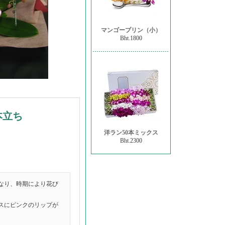
マンゴープリン（小）
Bht.1800
本立ち
洋ラン50本ミックス
Bht.2300
なり、時期により花び
スにピンクのリップが