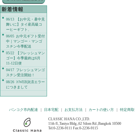
06/13 【お中元・暑中見
舞いに】タイ産高級コ
ーヒーギフト、
06/05 お中元ギフト受付
中｜マンゴー・マンゴ
スチン今季配送
05/22 【フレッシュマン
ゴー】今季最終は6月
11-12日便
04/17 フレッシュマンゴ
スチン受注開始！
08/26 ※WEB決済エラー
につきまして
バンコク市内配達
|
日本宅配
|
お支払方法
|
カートの使い方
|
特定商取
CLASSIC HANA CO.,LTD.
11th fl.,Taniya Bldg.,62 Silom Rd.,Bangkok 10500
Tel:0-2236-9111 Fax:0-2236-9115