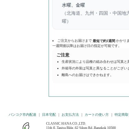
水曜、金曜
（北海道、九州・四国・中国地方
曜）
ご注文からお届けまで
かかり
最短で約1週間
一週間後以降はお届け日の指定が可能です。
ご注意
生産状況により品種の組み合わせは写真と
外箱等の外装は写真と異なることがござい
離島へのお届けはできかねます。
バンコク市内配達
|
日本宅配
|
お支払方法
|
カートの使い方
|
特定商取
CLASSIC HANA CO.,LTD.
11th fl.,Taniya Bldg.,62 Silom Rd.,Bangkok 10500