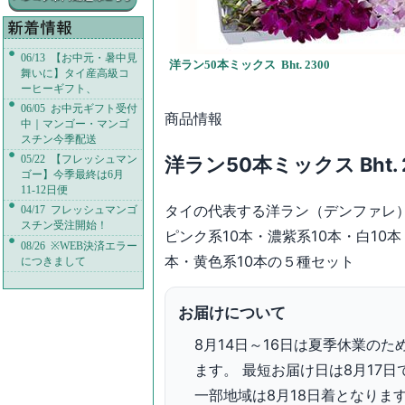
06/13 【お中元・暑中見
洋ラン50本ミックス Bht. 2300
舞いに】タイ産高級コ
ーヒーギフト、
06/05 お中元ギフト受付
商品情報
中｜マンゴー・マンゴ
スチン今季配送
洋ラン50本ミックス
Bht.
05/22 【フレッシュマン
ゴー】今季最終は6月
11-12日便
タイの代表する洋ラン（デンファレ
04/17 フレッシュマンゴ
スチン受注開始！
ピンク系10本・濃紫系10本・白10
08/26 ※WEB決済エラー
本・黄色系10本の５種セット
につきまして
お届けについて
8月14日～16日は夏季休業の
ます。 最短お届け日は8月17日
一部地域は8月18日着となりま