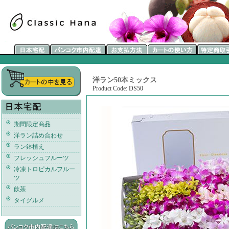
洋ラン50本ミックス
Product Code: DS50
期間限定商品
洋ラン詰め合わせ
ラン鉢植え
フレッシュフルーツ
冷凍トロピカルフルー
ツ
飲茶
タイグルメ