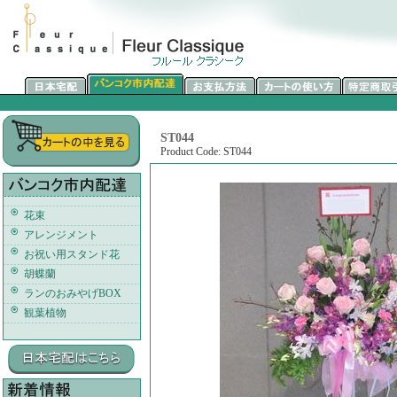
ST044
Product Code: ST044
花束
アレンジメント
お祝い用スタンド花
胡蝶蘭
ランのおみやげBOX
観葉植物