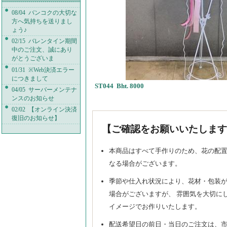
08/04 バンコクの大切な
方へ気持ちを送りまし
ょう♪
02/15 バレンタイン期間
中のご注文、誠にあり
がとうございま
01/31 ※Web決済エラー
につきまして
ST044 Bht. 8000
04/05 サーバーメンテナ
ンスのお知らせ
02/02 【オンライン決済
復旧のお知らせ】
【ご確認をお願いいたします
本商品はすべて手作りのため、花の配
なる場合がございます。
季節や仕入れ状況により、花材・包装
場合がございますが、 雰囲気を大切に
イメージでお作りいたします。
配送希望日の前日・当日のご注文は、市