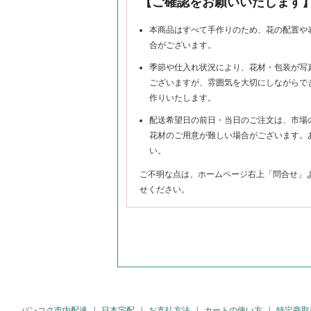
【ご確認をお願いいたします
本商品はすべて手作りのため、花の配置や
合がございます。
季節や仕入れ状況により、花材・包装が写
ございますが、雰囲気を大切にしながらで
作りいたします。
配送希望日の前日・当日のご注文は、市場
花材のご用意が難しい場合がございます。
い。
ご不明な点は、ホームページ右上「問合せ」
せください。
バンコク市内配達
|
日本宅配
|
お支払方法
|
カートの使い方
|
特定商取