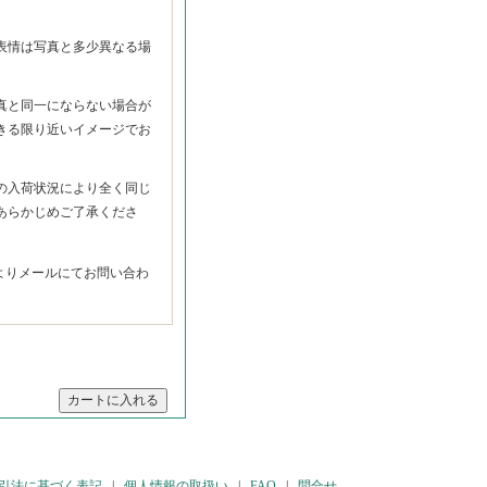
】
表情は写真と多少異なる場
真と同一にならない場合が
きる限り近いイメージでお
の入荷状況により全く同じ
あらかじめご了承くださ
よりメールにてお問い合わ
引法に基づく表記
|
個人情報の取扱い
|
FAQ
|
問合せ