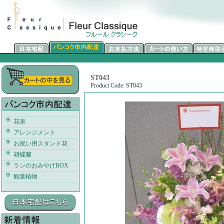
ST043
Product Code: ST043
花束
アレンジメント
お祝い用スタンド花
胡蝶蘭
ランのおみやげBOX
観葉植物