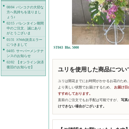
08/04 バンコクの大切な
方へ気持ちを送りまし
ょう♪
02/15 バレンタイン期間
中のご注文、誠にあり
がとうございま
01/31 ※Web決済エラー
につきまして
ST043 Bht. 5000
04/05 サーバーメンテナ
ンスのお知らせ
02/02 【オンライン決済
復旧のお知らせ】
ユリを使用した商品につい
ユリは開花までにお時間がかかるお花のため
より美しい状態でお届けするため、
お届け日
すすめしております。
直前のご注文でもお手配は可能ですが、
写真
けできない場合がございます。