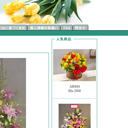
AR044
Bht.2000