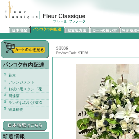
ST036
Product Code: ST036
花束
アレンジメント
お祝い用スタンド花
胡蝶蘭
ランのおみやげBOX
観葉植物