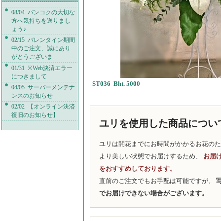
08/04 バンコクの大切な
方へ気持ちを送りまし
ょう♪
02/15 バレンタイン期間
中のご注文、誠にあり
がとうございま
01/31 ※Web決済エラー
につきまして
ST036 Bht. 5000
04/05 サーバーメンテナ
ンスのお知らせ
02/02 【オンライン決済
復旧のお知らせ】
ユリを使用した商品につい
ユリは開花までにお時間がかかるお花のた
より美しい状態でお届けするため、
お届
をおすすめしております。
直前のご注文でもお手配は可能ですが、
でお届けできない場合がございます。