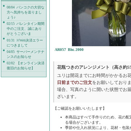
08/04 バンコクの大切な
方へ気持ちを送りまし
ょう♪
02/15 バレンタイン期間
中のご注文、誠にあり
がとうございま
01/31 ※Web決済エラー
につきまして
AR057 Bht. 2000
04/05 サーバーメンテナ
ンスのお知らせ
02/02 【オンライン決済
花瓶つきのアレンジメント（高さ約55
復旧のお知らせ】
ユリは開花までにお時間がかかるお
日前までのご注文
をお願いしておりま
場合、写真のように開いた状態でお
ざいます。
【ご確認をお願いいたします】
本商品はすべて手作りのため、花の配
る場合がございます。
季節や仕入れ状況により、花材・包装