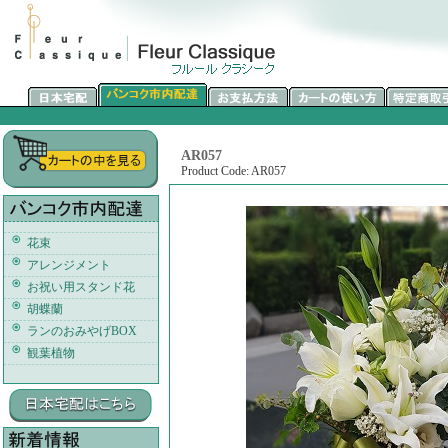
AR057
Product Code: AR057
花束
アレンジメント
お祝い用スタンド花
胡蝶蘭
ランのおみやげBOX
観葉植物