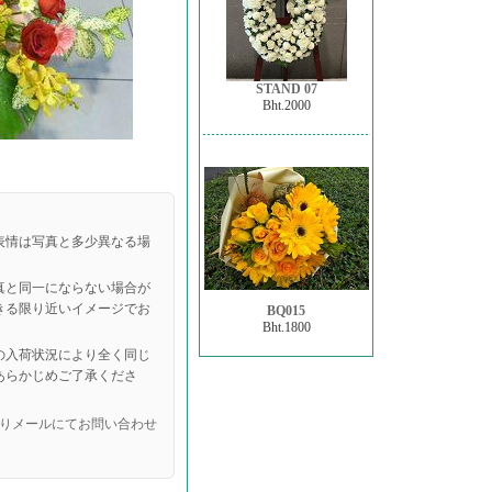
STAND 07
Bht.2000
表情は写真と多少異なる場
真と同一にならない場合が
きる限り近いイメージでお
BQ015
Bht.1800
の入荷状況により全く同じ
あらかじめご了承くださ
りメールにてお問い合わせ