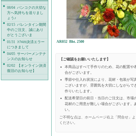
08/04 バンコクの大切な
方へ気持ちを送りまし
ょう♪
02/15 バレンタイン期間
中のご注文、誠にあり
がとうございま
AR032 Bht. 2500
01/31 ※Web決済エラー
につきまして
04/05 サーバーメンテナ
ンスのお知らせ
【ご確認をお願いいたします】
02/02 【オンライン決済
本商品はすべて手作りのため、花の配置や
復旧のお知らせ】
合がございます。
季節や仕入れ状況により、花材・包装が写
ございますが、雰囲気を大切にしながらで
作りいたします。
配送希望日の前日・当日のご注文は、市場
花材のご用意が難しい場合がございます。
い。
ご不明な点は、ホームページ右上「問合せ」よ
ください。