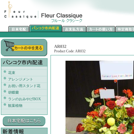
AR032
Product Code: AR032
花束
アレンジメント
お祝い用スタンド花
胡蝶蘭
ランのおみやげBOX
観葉植物