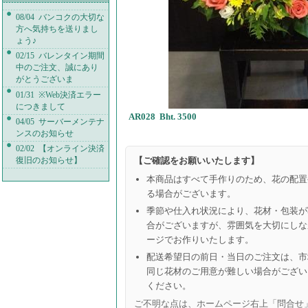
08/04 バンコクの大切な
方へ気持ちを送りまし
ょう♪
02/15 バレンタイン期間
中のご注文、誠にあり
がとうございま
01/31 ※Web決済エラー
につきまして
AR028 Bht. 3500
04/05 サーバーメンテナ
ンスのお知らせ
02/02 【オンライン決済
復旧のお知らせ】
【ご確認をお願いいたします】
本商品はすべて手作りのため、花の配置
る場合がございます。
季節や仕入れ状況により、花材・包装が
合がございますが、雰囲気を大切にしな
ージでお作りいたします。
配送希望日の前日・当日のご注文は、市
同じ花材のご用意が難しい場合がござい
ください。
ご不明な点は、ホームページ右上「問合せ