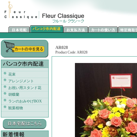
AR028
Product Code: AR028
花束
アレンジメント
お祝い用スタンド花
胡蝶蘭
ランのおみやげBOX
観葉植物