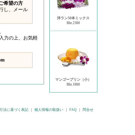
ご希望の方
行し、メール
洋ラン50本ミックス
Bht.2300
、
入力の上、お気軽
com
マンゴープリン（小）
Bht.1800
引法に基づく表記
|
個人情報の取扱い
|
FAQ
|
問合せ