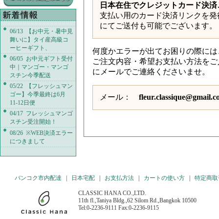
日本在住でクレジットカード決済
支払い用のカード決済リンクを発
にてご送付も可能でございます。
06/13 【お中元・暑中見
舞いに】タイ産高級コ
ーヒーギフト、
何度かエラーが出てお困りの際には
06/05 お中元ギフト受付
ご注文内容・希望お支払い方法をご
中｜マンゴー・マンゴ
にメールでご連絡くださいませ。
スチン今季配送
05/22 【フレッシュマン
ゴー】今季最終は6月
メール：
fleur.classique@gmail.
11-12日便
04/17 フレッシュマンゴ
スチン受注開始！
08/26 ※WEB決済エラー
につきまして
バンコク市内配達
|
日本宅配
|
お支払方法
|
カートの使い方
|
特定商取
CLASSIC HANA CO.,LTD.
11th fl.,Taniya Bldg.,62 Silom Rd.,Bangkok 10500
Tel:0-2236-9111 Fax:0-2236-9115