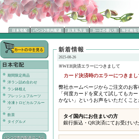
2025-08-26
※WEB決済エラーにつきまして
カード決済時のエラーにつきまし
期間限定商品
洋ラン詰め合わせ
弊社ホームページからご注文のお客
ラン鉢植え
「何度カードを変えて試してもカー
フレッシュフルーツ
かない」というお声をいただくこと
冷凍トロピカルフルー
ツ
飲茶
タイ国内にお住まいの方
タイグルメ
銀行振込・QR決済にてお受けい