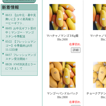
06/13 【お中元・暑中見
舞いに】タイ産高級コ
ーヒーギフト、
06/05 お中元ギフト受付
中｜マンゴー・マンゴ
マハチャノマンゴ３Kg箱
マハチャノマ
スチン今季配送
Bht.2600
Bht.
05/22 【フレッシュマン
在庫切れ
ゴー】今季最終は6月
11-12日便
04/17 フレッシュマンゴ
スチン受注開始！
08/26 ※WEB決済エラー
につきまして
マンゴーバンドルパック
チョークアナン
Bht.2800
Bht.
在庫切れ