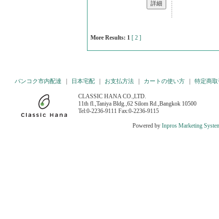
More Results:
1
[ 2 ]
バンコク市内配達
|
日本宅配
|
お支払方法
|
カートの使い方
|
特定商取
CLASSIC HANA CO.,LTD.
11th fl.,Taniya Bldg.,62 Silom Rd.,Bangkok 10500
Tel:0-2236-9111 Fax:0-2236-9115
Powered by
Inpros Marketing Syste