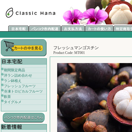
フレッシュマンゴスチン
Product Code: MT001
期間限定商品
洋ラン詰め合わせ
ラン鉢植え
フレッシュフルーツ
冷凍トロピカルフルーツ
飲茶
タイグルメ