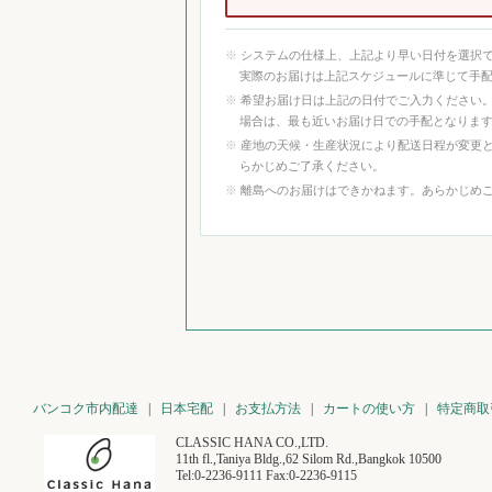
システムの仕様上、上記より早い日付を選択
実際のお届けは上記スケジュールに準じて手
希望お届け日は上記の日付でご入力ください
場合は、最も近いお届け日での手配となりま
産地の天候・生産状況により配送日程が変更
らかじめご了承ください。
離島へのお届けはできかねます。あらかじめ
バンコク市内配達
|
日本宅配
|
お支払方法
|
カートの使い方
|
特定商取
CLASSIC HANA CO.,LTD.
11th fl.,Taniya Bldg.,62 Silom Rd.,Bangkok 10500
Tel:0-2236-9111 Fax:0-2236-9115