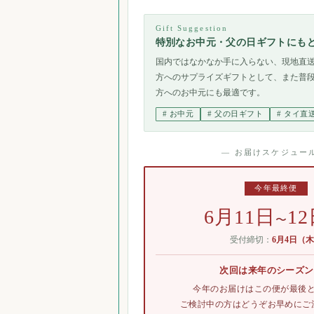
Gift Suggestion
特別なお中元・父の日ギフトにも
国内ではなかなか手に入らない、現地直
方へのサプライズギフトとして、また普
方へのお中元にも最適です。
# お中元
# 父の日ギフト
# タイ直
― お届けスケジュール
今年最終便
6月11日
1
〜
受付締切：
6月4日（
次回は来年のシーズン
今年のお届けはこの便が最後
ご検討中の方はどうぞお早めにご