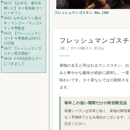
06/13 【お中元・暑中見
舞いに】タイ産高級コー
フレッシュマンゴスチン Bht. 2300
ヒーギフト、
06/05 お中元ギフト受付
中｜マンゴー・マンゴス
チン今季配送
05/22 【フレッシュマン
ゴー】今季最終は6月11-
フレッシュマンゴスチ
12日便
04/17 フレッシュマンゴ
1箱 ／ 16〜24個入り 約2kg
スチン受注開始！
08/26 ※WEB決済エラー
につきまして
果物の女王と呼ばれるマンゴスチン。白
みと爽やかな酸味が絶妙に調和し、一度
味わいです。タイ産ならではの新鮮さを
ます。
毎年この短い期間だけの特別限定品
収穫シーズンは非常に短く、産地の降雨
なく早期終了となる場合がございます。
注文ください。