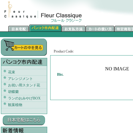
Product Code:
NO IMAGE
花束
Bht.
アレンジメント
お祝い用スタンド花
胡蝶蘭
ランのおみやげBOX
観葉植物