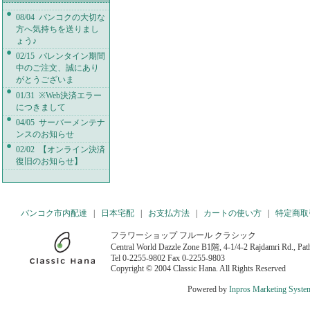
08/04 バンコクの大切な
方へ気持ちを送りまし
ょう♪
02/15 バレンタイン期間
中のご注文、誠にあり
がとうございま
01/31 ※Web決済エラー
につきまして
04/05 サーバーメンテナ
ンスのお知らせ
02/02 【オンライン決済
復旧のお知らせ】
バンコク市内配達
|
日本宅配
|
お支払方法
|
カートの使い方
|
特定商取
フラワーショップ フルール クラシック
Central World Dazzle Zone B1階, 4-1/4-2 Rajdamri Rd., P
Tel 0-2255-9802 Fax 0-2255-9803
Copyright © 2004 Classic Hana. All Rights Reserved
Powered by
Inpros Marketing Syste